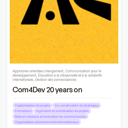
Approches orientées changement
,
Communication pour le
développement
,
Éducation à la citoyenneté et à la solidarité
internationale
,
Gestion des connaissances
Com4Dev 20 years on
Capitalisation de projets
Co-construction de stratégies
Formations
Ingénierie et coordination de projets
Mise en réseaux et animation de communautés
Organisation d’événements internationaux