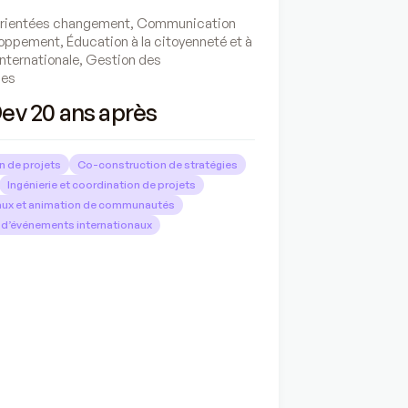
rientées changement
,
Communication
eloppement
,
Éducation à la citoyenneté et à
 internationale
,
Gestion des
ces
v 20 ans après
n de projets
Co-construction de stratégies
Ingénierie et coordination de projets
aux et animation de communautés
 d’événements internationaux