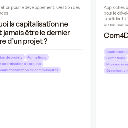
tion pour le développement
,
Gestion des
Approches o
nces
pour le dév
la solidarité
oi la capitalisation ne
connaissan
t jamais être le dernier
Com4De
re d’un projet ?
Capitalisatio
ion de projets
Formations
Formations
et coordination de projets
Mise en rése
seaux et animation de communautés
Organisation