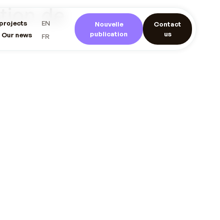
tion de
projects
EN
Nouvelle
Contact
publication
us
Our news
FR