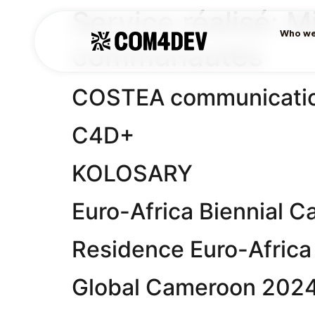
Service réalisé:
Mi
Who we
communautés
COSTEA communicatio
C4D+
KOLOSARY
Euro-Africa Biennial 
Residence Euro-Africa
Global Cameroon 202