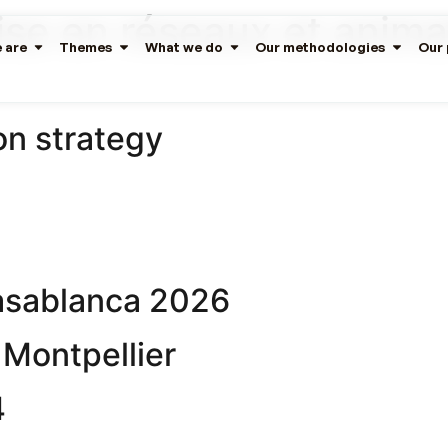
se en réseaux et anima
 are
Themes
What we do
Our methodologies
Our 
n strategy
Casablanca 2026
 Montpellier
4