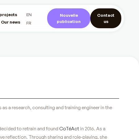
projects
EN
Nouvelle
Contact
publication
us
Our news
FR
as a research, consulting and training engineer in the
decided to retrain and found
CoTéAct
in 2016. As a
tive reflection. Through sharing and role-playing, she