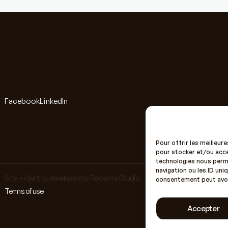
Facebook
LinkedIn
Pour offrir les meilleur
pour stocker et/ou accé
technologies nous perm
navigation ou les ID uniq
Site + identity developed by Rebelote Studio
consentement peut avoir
Terms of use
Accepter