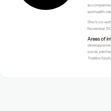
accompanies g
and health-rel
She is co-aut
November 2021
Areas of in
développeme
social
,
péniten
Théâtre foru