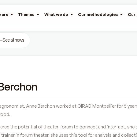
 are
Themes
What we do
Our methodologies
Our 
See all news
Berchon
 agronomist, Anne Berchon worked at CIRAD Montpellier for 5 years 
food.
ered the potential of theater-forum to connect and inter-act, she 
d trainer in forum theater, she uses this tool for analysis and collec