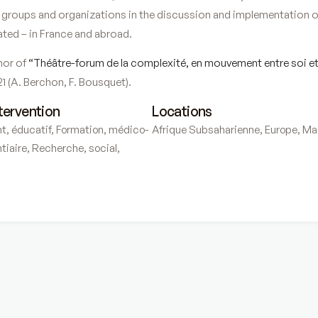
roups and organizations in the discussion and implementation of a
ated – in France and abroad.
hor of
“Théâtre-forum de la complexité, en mouvement entre soi et
 (A. Berchon, F. Bousquet).
tervention
Locations
nt
,
éducatif
,
Formation
,
médico-
Afrique Subsaharienne
,
Europe
,
Ma
tiaire
,
Recherche
,
social
,
m