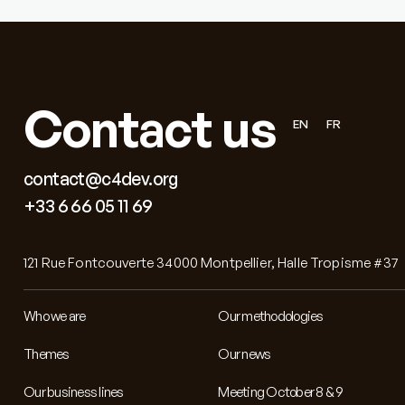
Contact us
EN
FR
contact@c4dev.org
+33 6 66 05 11 69
121 Rue Fontcouverte 34000 Montpellier, Halle Tropisme #37
Who we are
Our methodologies
Themes
Our news
Our business lines
Meeting October 8 & 9