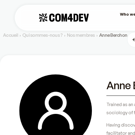
Who we
Accueil
Qui sommes-nous ?
Nos membres
Anne Berchon
›
›
›
Anne 
Trained as an
sociology of 
Having discov
facilitator an