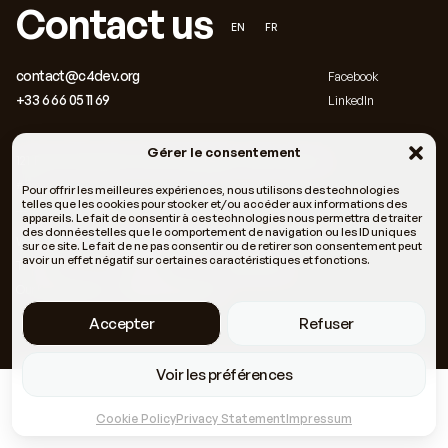
Contact us
EN
FR
contact@c4dev.org
Facebook
+33 6 66 05 11 69
LinkedIn
Gérer le consentement
121 Rue Fontcouverte 34000 Montpellier, Halle Tropisme
#37
Pour offrir les meilleures expériences, nous utilisons des technologies
telles que les cookies pour stocker et/ou accéder aux informations des
appareils. Le fait de consentir à ces technologies nous permettra de traiter
des données telles que le comportement de navigation ou les ID uniques
Who we are
Our methodologies
sur ce site. Le fait de ne pas consentir ou de retirer son consentement peut
avoir un effet négatif sur certaines caractéristiques et fonctions.
Themes
Our news
Terms of use
Our business lines
Meeting October 8 &
Site + identity developed by Rebelote
9
Studio
Accepter
Refuser
Voir les préférences
Cookie Policy
Privacy Statement
Impressum