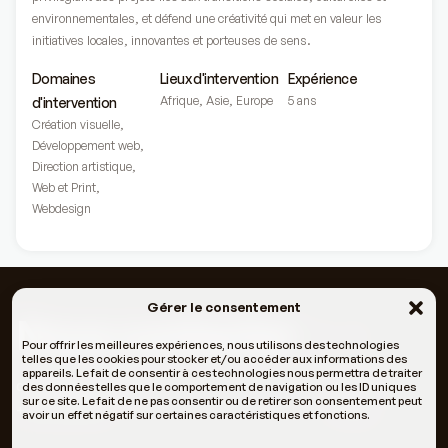
environnementales, et défend une créativité qui met en valeur les
initiatives locales, innovantes et porteuses de sens.
Domaines
Lieux d'intervention
Expérience
Afrique
,
Asie
,
Europe
5 ans
d'intervention
Création visuelle
,
Développement web
,
Direction artistique
,
Web et Print
,
Webdesign
Gérer le consentement
Nous contacter
EN
FR
Pour offrir les meilleures expériences, nous utilisons des technologies
telles que les cookies pour stocker et/ou accéder aux informations des
appareils. Le fait de consentir à ces technologies nous permettra de traiter
contact@c4dev.org
Facebook
des données telles que le comportement de navigation ou les ID uniques
sur ce site. Le fait de ne pas consentir ou de retirer son consentement peut
+33 6 66 05 11 69
LinkedIn
avoir un effet négatif sur certaines caractéristiques et fonctions.