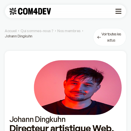
Accueil
Qui sommes-nous ?
Nos membres
›
›
›
Voir toutes les
Johann Dingkuhn
actus
Johann Dingkuhn
Directeur artistique Web,