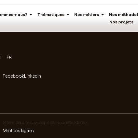
sommes-nous?
Thématiques
Nos métiers
Nos méthodol
Nos projets
N
FR
Facebook
LinkedIn
Site + identité développé par Rebelote Studio
Mentions légales