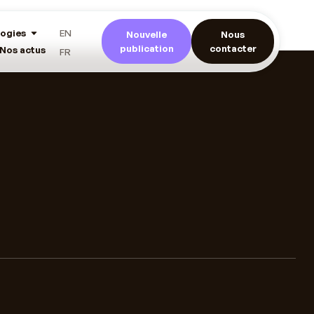
ogies
EN
Nouvelle
Nous
publication
contacter
Nos actus
FR