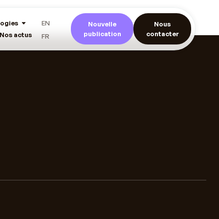
ogies
EN
Nouvelle
Nous
publication
contacter
Nos actus
FR