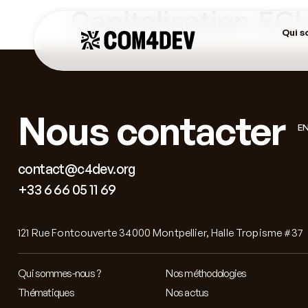
Capitalisation EC
Qui 
Nous contacter
E
contact@c4dev.org
+33 6 66 05 11 69
121 Rue Fontcouverte 34000 Montpellier, Halle Tropisme #37
Qui sommes-nous ?
Nos méthodologies
Thématiques
Nos actus