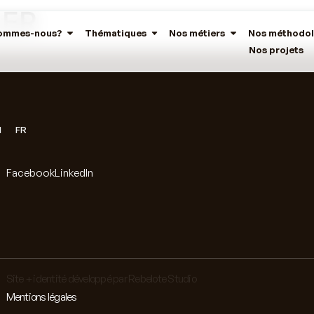
LER
sommes-nous?
Thématiques
Nos métiers
Nos méthodol
Nos projets
N
FR
Facebook
LinkedIn
Site + identité développé par Rebelote Studio
Mentions légales