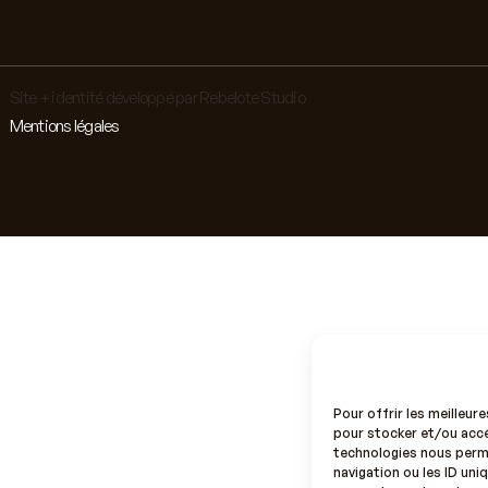
Site + identité développé par Rebelote Studio
Mentions légales
Pour offrir les meilleur
pour stocker et/ou accé
technologies nous perm
navigation ou les ID uniq