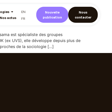
ogies
EN
Nouvelle
Nous
publication
contacter
Nos actus
FR
ama est spécialiste des groupes
K (ex UVS), elle développe depuis plus de
pproches de la sociologie […]