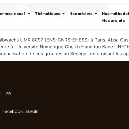
ion :
Enseignement
sommes-nous?
Thématiques
Nos métiers
Nos méthodol
Nos projets
Halbwachs UMR 8097 (ENS-CNRS-EHESS) à Paris, Absa Gass
heure à l’Université Numérique Cheikh Hamidou Kane UN-CH
utionnalisation de ces groupes au Sénégal, en croisant les a
N
FR
Facebook
LinkedIn