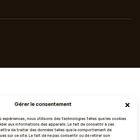
Gérer le consentement
es expériences, nous utilisons des technologies telles que les cookies
der aux informations des appareils. Le fait de consentir à ces
ettra de traiter des données telles que le comportement de
ues sur ce site. Le fait de ne pas consentir ou de retirer son