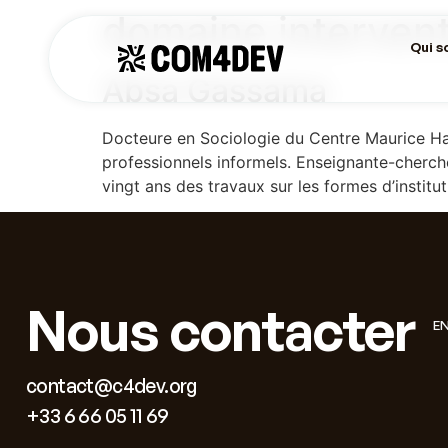
domaine intervent
Qui 
Absa Gassama
Docteure en Sociologie du Centre Maurice 
professionnels informels. Enseignante-cherc
vingt ans des travaux sur les formes d’instit
Nous contacter
E
contact@c4dev.org
+33 6 66 05 11 69