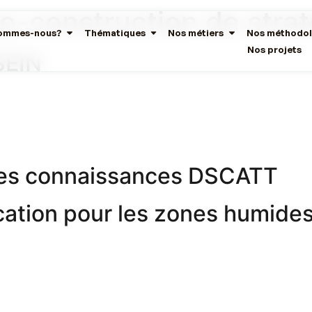
o-construction de stra
sommes-nous?
Thématiques
Nos métiers
Nos méthodol
Nos projets
SEIN
 des connaissances DSCATT
ation pour les zones humide