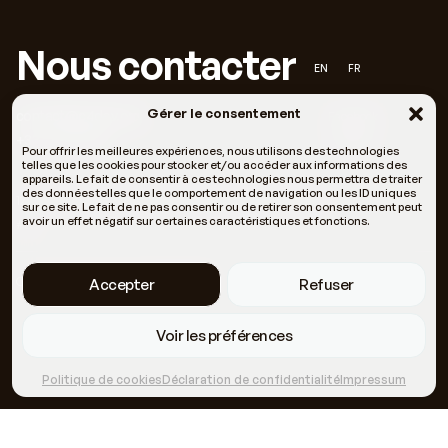
Nous contacter
EN
FR
Gérer le consentement
contact@c4dev.org
Facebook
+33 6 66 05 11 69
LinkedIn
Pour offrir les meilleures expériences, nous utilisons des technologies
telles que les cookies pour stocker et/ou accéder aux informations des
appareils. Le fait de consentir à ces technologies nous permettra de traiter
des données telles que le comportement de navigation ou les ID uniques
121 Rue Fontcouverte 34000 Montpellier, Halle Tropisme
sur ce site. Le fait de ne pas consentir ou de retirer son consentement peut
avoir un effet négatif sur certaines caractéristiques et fonctions.
#37
Qui sommes-nous ?
Nos méthodologies
Accepter
Refuser
Voir les préférences
Politique de cookies
Déclaration de confidentialité
Impressum